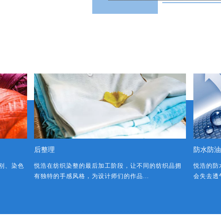
后整理
防水防油
别、染色
悦浩在纺织染整的最后加工阶段，让不同的纺织品拥
悦浩的防
有独特的手感风格，为设计师们的作品...
会失去透