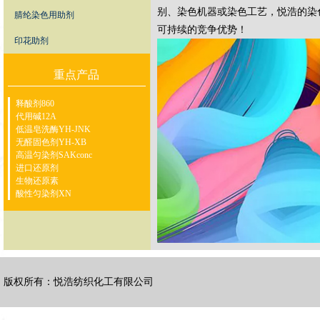
别、染色机器或染色工艺，悦浩的染
腈纶染色用助剂
可持续的竞争优势！
印花助剂
重点产品
释酸剂860
代用碱12A
低温皂洗酶YH-JNK
无醛固色剂YH-XB
高温匀染剂SAKconc
进口还原剂
生物还原素
酸性匀染剂XN
版权所有：悦浩纺织化工有限公司