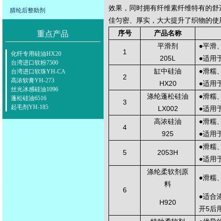
效果，同时拥有纤维素纤维特有的舒
腈纶后整助剂
佳匀密、厚实，大大提升了织物的使
序号
产品名称
重点产品
平滑剂
●
平滑
1
化纤专用硅油HX20
205L
●
适用
台湾进口软粉7500
缸中硅油
●
滑糯
台湾进口软珠YH-CA
2
高浓软膏YH-273
HX20
●
适用
丝光冰感硅油1096
涤纶蓬松硅油
●
滑糯
蓬松硅油6516
3
起毛剂YH-185
LX002
●
适用
高浓硅油
●
滑糯
4
925
●
适用
●
滑糯
5
2053H
●
适用
涤纶柔软剂原
●
滑糯
料
6
●
适合
H920
开
5
后