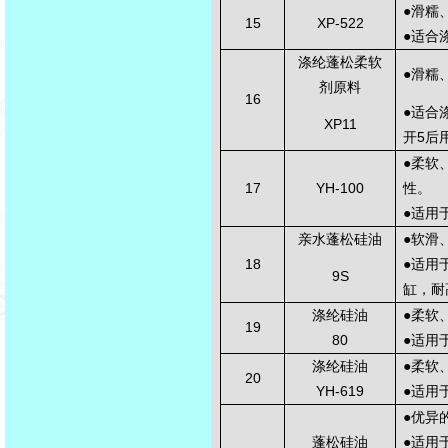
●
滑糯
15
XP-522
●
适合
涤纶蓬松柔软
●
滑糯
剂原料
16
●
适合
XP11
开
5
后
●
柔软
17
YH-100
性。
●
适用
亲水蓬松硅油
●
软滑
18
●
适用
9S
缸，耐
涤纶硅油
●
柔软
19
80
●
适用
涤纶硅油
●
柔软
20
YH-619
●
适用
●
优异
蓬松硅油
●
适用