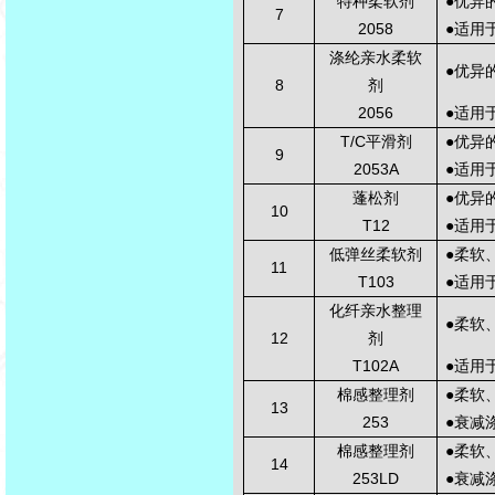
特种柔软剂
●
优异
7
2058
●
适用
涤纶亲水柔软
●
优异
8
剂
2056
●
适用
T/C
平滑剂
●
优异
9
2053A
●
适用
蓬松剂
●
优异
10
T12
●
适用
低弹丝柔软剂
●
柔软
11
T103
●
适用
化纤亲水整理
●
柔软
12
剂
T102A
●
适用
棉感整理剂
●
柔软
13
253
●
衰减
棉感整理剂
●
柔软
14
253LD
●
衰减